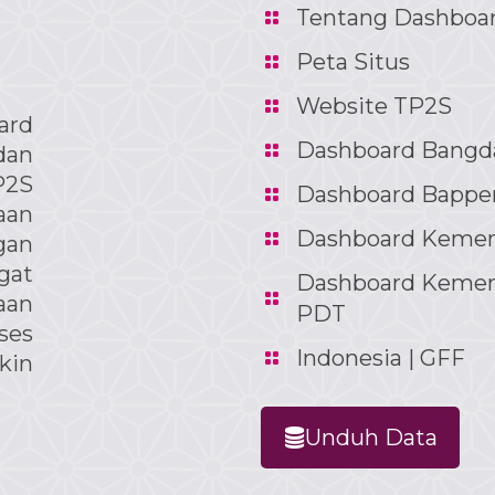
Tentang Dashboa
Peta Situs
Website TP2S
ard
Dashboard Bangd
dan
P2S
Dashboard Bappe
aan
Dashboard Keme
gan
at
Dashboard Keme
aan
PDT
ses
Indonesia | GFF
kin
Unduh Data