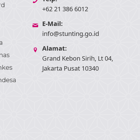
rd
+62 21 386 6012
E-Mail:
info@stunting.go.id
a
Alamat:
nas
Grand Kebon Sirih, Lt 04,
nkes
Jakarta Pusat 10340
ndesa