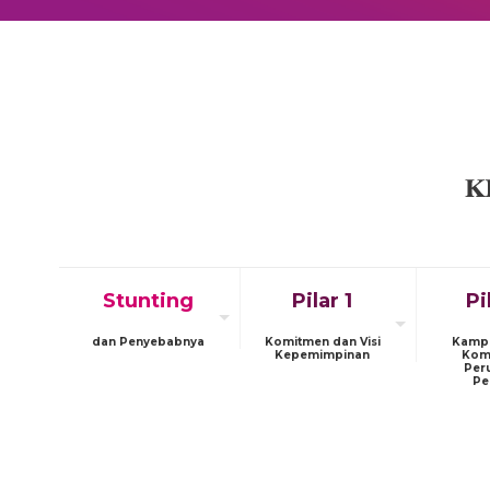
Stunting
Pilar 1
Pi
dan Penyebabnya
Komitmen dan Visi
Kamp
Kepemimpinan
Kom
Per
Pe