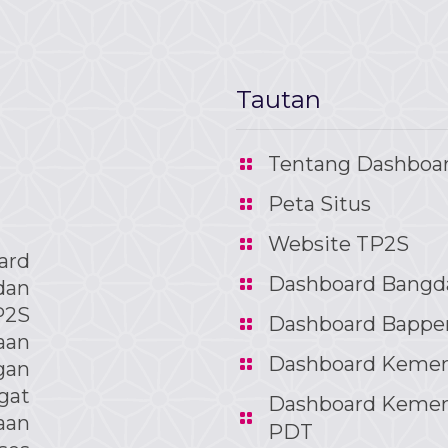
Tautan
Tentang Dashboa
Peta Situs
Website TP2S
ard
Dashboard Bangd
dan
P2S
Dashboard Bappe
aan
Dashboard Keme
gan
at
Dashboard Keme
aan
PDT