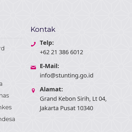
Kontak
Telp:
rd
+62 21 386 6012
E-Mail:
info@stunting.go.id
a
Alamat:
nas
Grand Kebon Sirih, Lt 04,
nkes
Jakarta Pusat 10340
ndesa