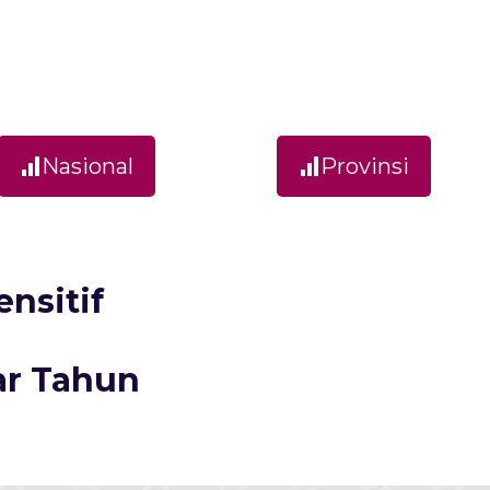
Nasional
Provinsi
nsitif
ar Tahun