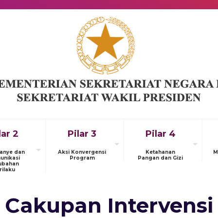
lar 2
Pilar 3
Pilar 4
anye dan
Aksi Konvergensi
Ketahanan
M
unikasi
Program
Pangan dan Gizi
ubahan
rilaku
Cakupan Intervensi